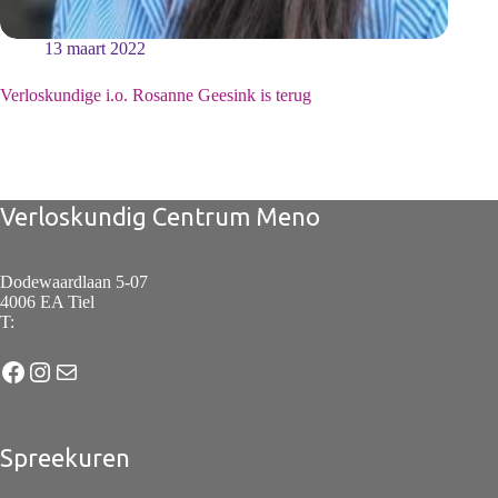
13 maart 2022
Verloskundige i.o. Rosanne Geesink is terug
Verloskundig Centrum Meno
Dodewaardlaan 5-07
4006 EA Tiel
T:
0344-627257
Facebook
Instagram
E-mail
Spreekuren