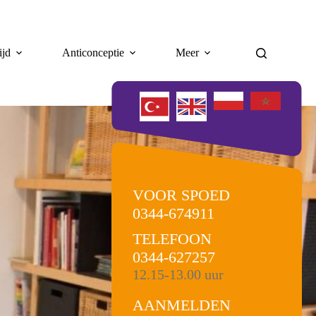
ijd
Anticonceptie
Meer
VOOR SPOED
0344-674911
TELEFOON
0344-627257
12.15-13.00 uur
AANMELDEN